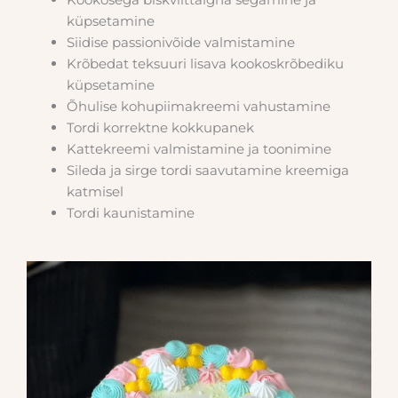
küpsetamine
Siidise passionivõide valmistamine
Krõbedat teksuuri lisava kookoskrõbediku
küpsetamine
Õhulise kohupiimakreemi vahustamine
Tordi korrektne kokkupanek
Kattekreemi valmistamine ja toonimine
Sileda ja sirge tordi saavutamine kreemiga
katmisel
Tordi kaunistamine