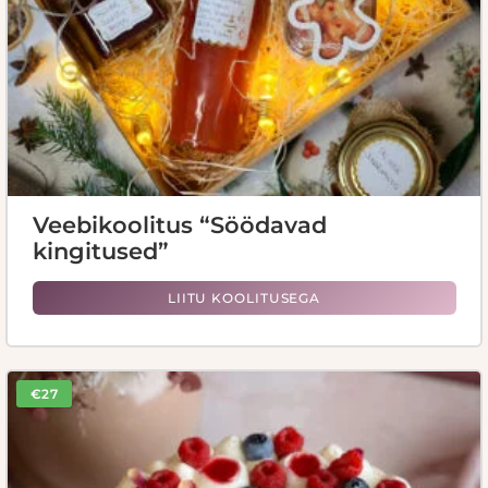
Veebikoolitus “Söödavad
kingitused”
LIITU KOOLITUSEGA
€27