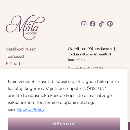
Veebikoolitused
OÜ Miila on Põllumajandus- ja
Toiduametis registreeritud
Teenused
koduköök.
E-Pood
Registrikood 14570913
Blogi
Panga tee 8-11, Panga küla 90402
Eritellimused
Haapsalu
Meie veebileht kasutab küpsiseid, et tagada teile parim
Minu konto
+372 5836 1541
kasutajakogemus. Vajutades nupule "NÕUSTUN"
info@miilakoogid.ee
Kontakt
annate te nõusoleku kõikide küpsiste osas. Tutvuge
Privaatsuspoliitika
isikuandmete töötlemise üldpõhimõtetega
Müügitingimused
siin.
Cookie Policy
Nõustun
© Miila koogid 2026