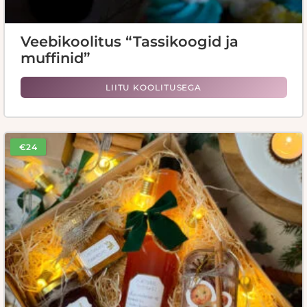
Veebikoolitus “Tassikoogid ja
muffinid”
LIITU KOOLITUSEGA
€24