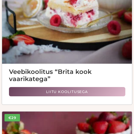
Veebikoolitus “Brita kook
vaarikatega”
LIITU KOOLITUSEGA
€29