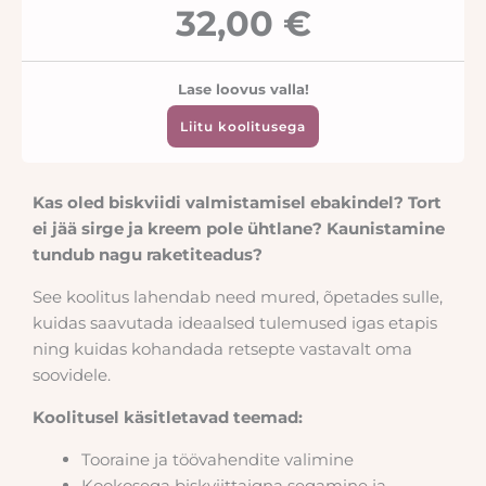
32,00 €
Lase loovus valla!
Liitu koolitusega
Kas oled biskviidi valmistamisel ebakindel? Tort
ei jää sirge ja kreem pole ühtlane? Kaunistamine
tundub nagu raketiteadus?
See koolitus lahendab need mured, õpetades sulle,
kuidas saavutada ideaalsed tulemused igas etapis
ning kuidas kohandada retsepte vastavalt oma
soovidele.
Koolitusel käsitletavad teemad:
Tooraine ja töövahendite valimine
Kookosega biskviittaigna segamine ja