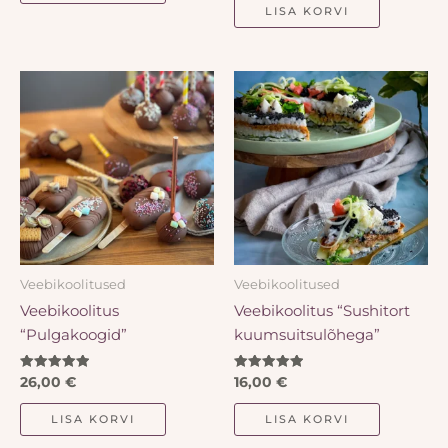
LISA KORVI
Veebikoolitused
Veebikoolitused
Veebikoolitus
Veebikoolitus “Sushitort
“Pulgakoogid”
kuumsuitsulõhega”
Hinnanguga
Hinnanguga
26,00
€
16,00
€
5.00
5.00
/ 5
/ 5
LISA KORVI
LISA KORVI