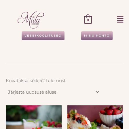
Sorditud
Skip
uusimate
to
järgi
content
0
VEEBIKOOLITUSED
MINU KONTO
Kuvatakse kõik 42 tulemust