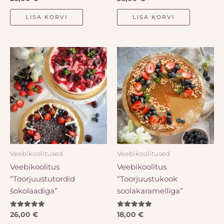
5.00
4.86
/ 5
/ 5
LISA KORVI
LISA KORVI
Veebikoolitused
Veebikoolitused
Veebikoolitus
Veebikoolitus
“Toorjuustutordid
“Toorjuustukook
šokolaadiga”
soolakaramelliga”
Hinnanguga
Hinnanguga
26,00
€
18,00
€
5.00
5.00