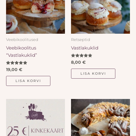
Veebikoolitused
Retseptid
Veebikoolitus
Vastlakuklid
“Vastlakuklid”
Hinnanguga
8,00
€
5.00
Hinnanguga
/ 5
19,00
€
5.00
LISA KORVI
/ 5
LISA KORVI