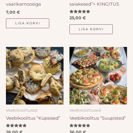
vaarikamoosiga
saiakesed”+ KINGITUS
7,00
€
Hinnanguga
25,00
€
5.00
LISA KORVI
/ 5
LISA KORVI
Veebikoolitused
Veebikoolitused
Veebikoolitus “Küpsised”
Veebikoolitus “Suupisted”
Hinnanguga
Hinnanguga
26,00
€
36,00
€