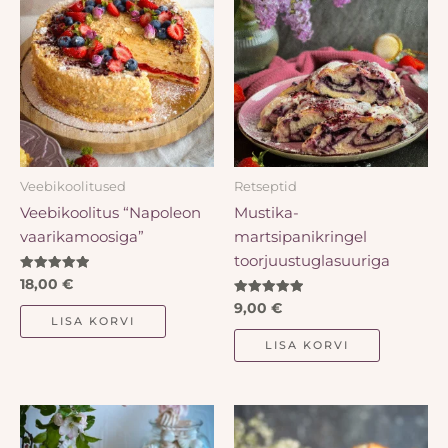
Veebikoolitused
Retseptid
Veebikoolitus “Napoleon
Mustika-
vaarikamoosiga”
martsipanikringel
toorjuustuglasuuriga
Hinnanguga
18,00
€
5.00
/ 5
Hinnanguga
9,00
€
5.00
LISA KORVI
/ 5
LISA KORVI