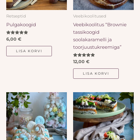
Retseptid
Veebikoolitused
Pulgakoogid
Veebikoolitus “Brownie
tassikoogid
Hinnanguga
soolakaramelli ja
6,00
€
5.00
/ 5
toorjuustukreemiga”
LISA KORVI
Hinnanguga
12,00
€
5.00
/ 5
LISA KORVI