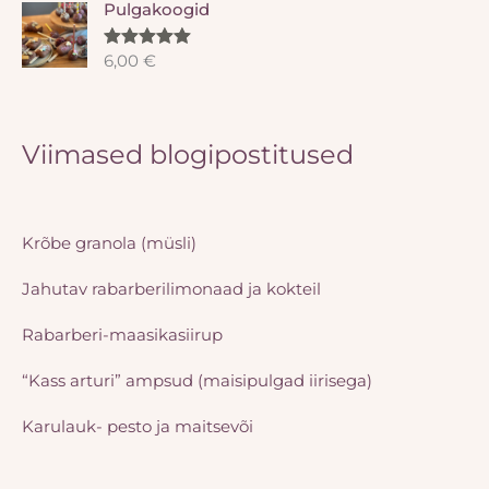
Pulgakoogid
6,00
€
Hinnanguga
5.00
/ 5
Viimased blogipostitused
Krõbe granola (müsli)
Jahutav rabarberilimonaad ja kokteil
Rabarberi-maasikasiirup
“Kass arturi” ampsud (maisipulgad iirisega)
Karulauk- pesto ja maitsevõi