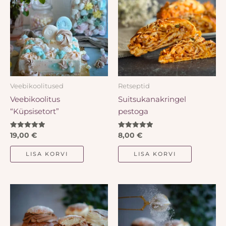
Veebikoolitused
Retseptid
Veebikoolitus
Suitsukanakringel
“Küpsisetort”
pestoga
Hinnanguga
Hinnanguga
19,00
€
8,00
€
5.00
5.00
/ 5
/ 5
LISA KORVI
LISA KORVI