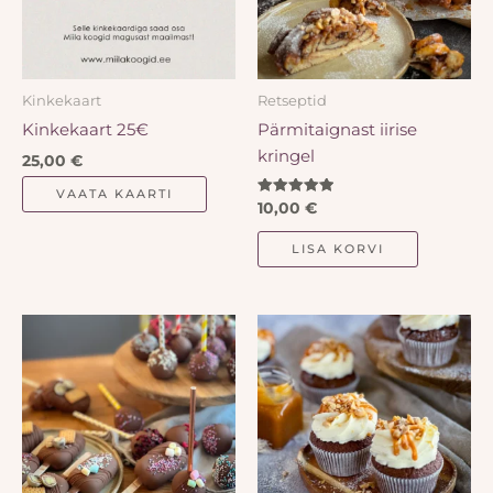
Kinkekaart
Retseptid
Kinkekaart 25€
Pärmitaignast iirise
kringel
25,00
€
VAATA KAARTI
Hinnanguga
10,00
€
4.94
/ 5
LISA KORVI