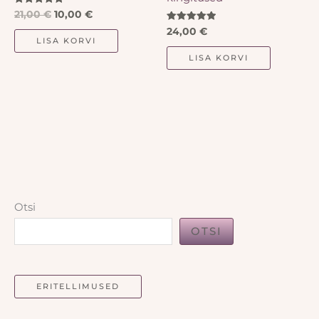
Hinnanguga
21,00
€
10,00
€
5.00
/ 5
Hinnanguga
24,00
€
5.00
LISA KORVI
/ 5
LISA KORVI
Otsi
OTSI
ERITELLIMUSED