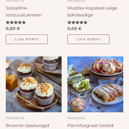
Retseptid
Retseptid
Soolalõhe-
Mustika küpsised valge
toorjuustukreem
šokolaadiga
Hinnanguga
Hinnanguga
0,00
€
0,00
€
5.00
4.82
/ 5
/ 5
LISA KORVI
LISA KORVI
Retseptid
Retseptid
Brownie tassikoogid
Pärmitaignast tooted