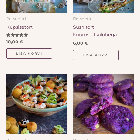
Retseptid
Retseptid
Küpsisetort
Sushitort
kuumsuitsulõhega
Hinnanguga
10,00
€
6,00
€
5.00
/ 5
LISA KORVI
LISA KORVI