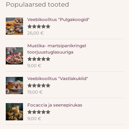
Populaarsed tooted
Veebikoolitus "Pulgakoogid"
26,00
€
Hinnanguga
5.00
/ 5
Mustika- martsipanikringel
toorjuustuglasuuriga
9,00
€
Hinnanguga
5.00
/ 5
Veebikoolitus "Vastlakuklid"
19,00
€
Hinnanguga
5.00
/ 5
Focaccia ja seenepirukas
9,00
€
Hinnanguga
5.00
/ 5