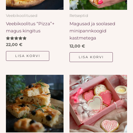
Veebikoolitused
Retseptid
Veebikoolitus “Pizza”+
Magusad ja soolased
magus kingitus
minipannkoogid
kastmetega
Hinnanguga
22,00
€
12,00
€
5.00
/ 5
LISA KORVI
LISA KORVI