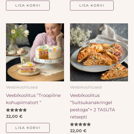
/ 5
/ 5
LISA KORVI
LISA KORVI
Veebikoolitused
Veebikoolitused
Veebikoolitus “Troopiline
Veebikoolitus
kohupiimatort “
“Suitsukanakringel
pestoga”+ 2 TASUTA
Hinnanguga
retsepti
32,00
€
5.00
/ 5
LISA KORVI
Hinnanguga
22,00
€
5.00