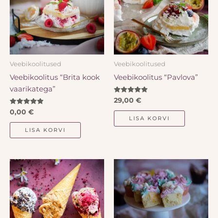
Veebikoolitused
Veebikoolitused
Veebikoolitus “Brita kook
Veebikoolitus “Pavlova”
vaarikatega”
Hinnanguga
29,00
€
5.00
Hinnanguga
/ 5
0,00
€
5.00
LISA KORVI
/ 5
LISA KORVI