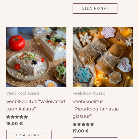
/ 5
LISA KORVI
Veebikoolitused
Veebikoolitused
Veebikoolitus “Võileivatort
Veebikoolitus
tuunikalaga”
“Piparkoogitainas ja
glasuur”
Hinnanguga
18,00
€
5.00
/ 5
Hinnanguga
17,00
€
5.00
LISA KORVI
/ 5