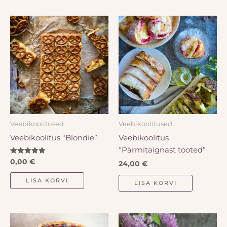
Veebikoolitused
Veebikoolitused
Veebikoolitus “Blondie”
Veebikoolitus
“Pärmitaignast tooted”
Hinnanguga
0,00
€
24,00
€
5.00
/ 5
LISA KORVI
LISA KORVI