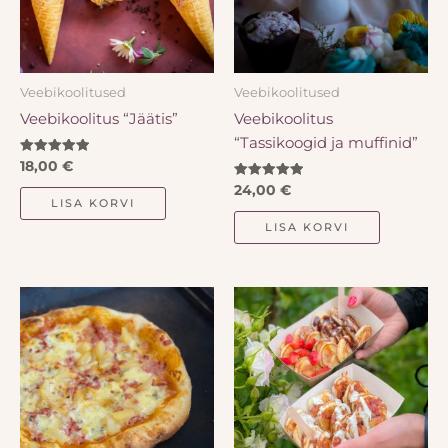
Veebikoolitused
Veebikoolitused
Veebikoolitus “Jäätis”
Veebikoolitus
“Tassikoogid ja muffinid”
Hinnanguga
18,00
€
5.00
/ 5
Hinnanguga
24,00
€
5.00
LISA KORVI
/ 5
LISA KORVI