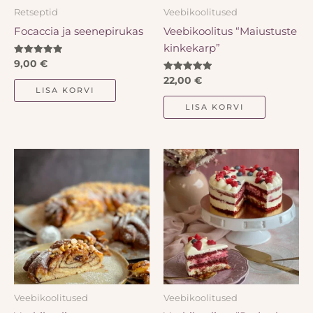
Retseptid
Veebikoolitused
Focaccia ja seenepirukas
Veebikoolitus “Maiustuste
kinkekarp”
Hinnanguga
9,00
€
5.00
/ 5
Hinnanguga
22,00
€
5.00
LISA KORVI
/ 5
LISA KORVI
Veebikoolitused
Veebikoolitused