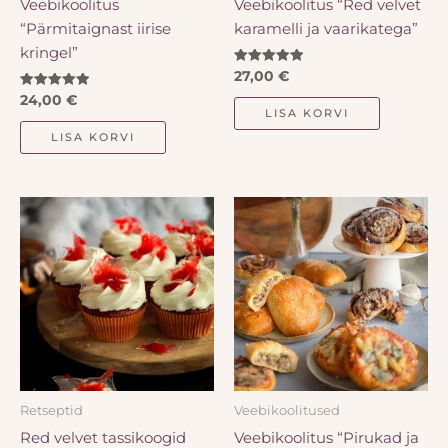
Veebikoolitus
Veebikoolitus “Red velvet
“Pärmitaignast iirise
karamelli ja vaarikatega”
kringel”
Hinnanguga
27,00
€
5.00
Hinnanguga
/ 5
24,00
€
5.00
LISA KORVI
/ 5
LISA KORVI
Retseptid
Veebikoolitused
Red velvet tassikoogid
Veebikoolitus “Pirukad ja