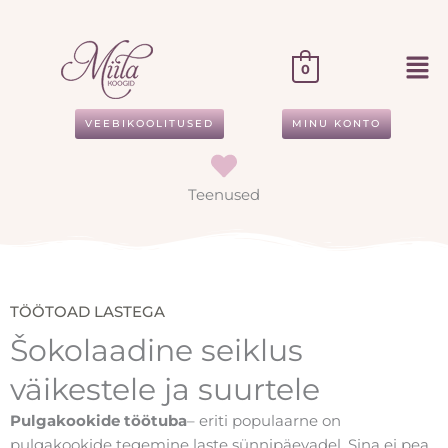
Skip
to
content
0
VEEBIKOOLITUSED
MINU KONTO
Teenused
TÖÖTOAD LASTEGA
Šokolaadine seiklus
väikestele ja suurtele
Pulgakookide töötuba
– eriti populaarne on
pulgakookide tegemine laste sünnipäevadel. Sina ei pea