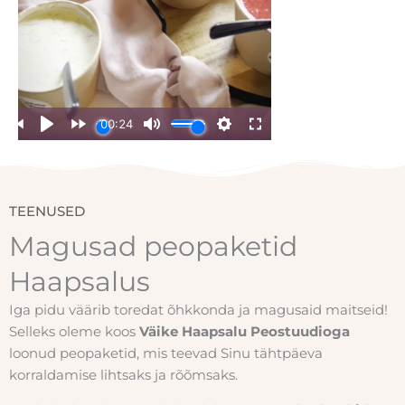
TEENUSED
Magusad peopaketid
Haapsalus
Iga pidu väärib toredat õhkkonda ja magusaid maitseid!
Selleks oleme koos
Väike
Haapsalu Peostuudioga
loonud peopaketid, mis teevad Sinu tähtpäeva
korraldamise lihtsaks ja rõõmsaks.