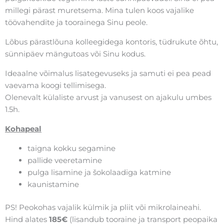
millegi pärast muretsema. Mina tulen koos vajalike
töövahendite ja toorainega Sinu peole.
Lõbus pärastlõuna kolleegidega kontoris, tüdrukute õhtu,
sünnipäev mängutoas või Sinu kodus.
Ideaalne võimalus lisategevuseks ja samuti ei pea pead
vaevama koogi tellimisega.
Olenevalt külaliste arvust ja vanusest on ajakulu umbes
1.5h.
Kohapeal
taigna kokku segamine
pallide veeretamine
pulga lisamine ja šokolaadiga katmine
kaunistamine
PS! Peokohas vajalik külmik ja pliit või mikrolaineahi.
Hind alates
185€
(lisandub tooraine ja transport peopaika