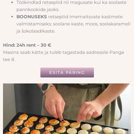
Töökindlad retseptid nii magusate kui ka soolaste
pannkookide jaoks.
BOONUSEKS
retseptid imemaitsvate kastmete
valmistamiseks: soolane kaste, moos, soolakaramell
ja šokolaadikaste.
Hind: 24h rent – 30 €
Masina saab kätte ja tuleb tagastada aadressile Panga
tee 8.
ESITA PÄRING