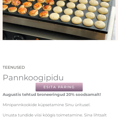
TEENUSED
Pannkoogipidu
ESITA PÄRING
Augustis tehtud broneeringud 20% soodsamalt!
Minipannkookide küpsetamine Sinu üritusel.
Unusta tundide viisi köögis toimetamine. Sina lihtsalt