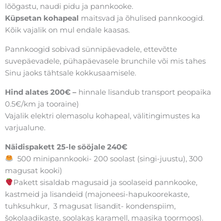
lõõgastu, naudi pidu ja pannkooke.
Küpsetan kohapeal
maitsvad ja õhulised pannkoogid.
Kõik vajalik on mul endale kaasas.
Pannkoogid sobivad sünnipäevadele, ettevõtte
suvepäevadele, pühapäevasele brunchile või mis tahes
Sinu jaoks tähtsale kokkusaamisele.
Hind alates 200€
–
h
innale lisandub transport peopaika
0.5€/km ja tooraine)
Vajalik elektri olemasolu kohapeal, välitingimustes ka
varjualune.
Näidispakett 25-le sööjale 240€
500 minipannkooki- 200 soolast (singi-juustu), 300
magusat kooki)
Pakett sisaldab magusaid ja soolaseid pannkooke,
kastmeid ja lisandeid (majoneesi-hapukoorekaste,
tuhksuhkur, 3 magusat lisandit- kondenspiim,
šokolaadikaste, soolakas karamell, maasika toormoos).