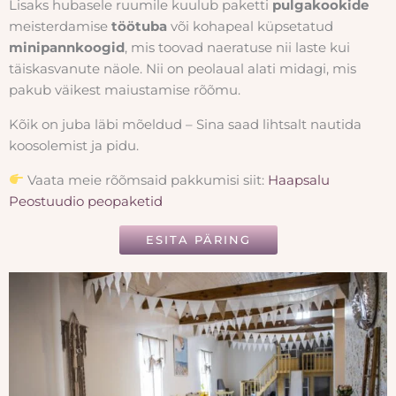
Lisaks hubasele ruumile kuulub paketti
pulgakookide
meisterdamise
töötuba
või kohapeal küpsetatud
minipannkoogid
, mis toovad naeratuse nii laste kui
täiskasvanute näole. Nii on peolaual alati midagi, mis
pakub väikest maiustamise rõõmu.
Kõik on juba läbi mõeldud – Sina saad lihtsalt nautida
koosolemist ja pidu.
Vaata meie rõõmsaid pakkumisi siit:
Haapsalu
Peostuudio peopaketid
ESITA PÄRING