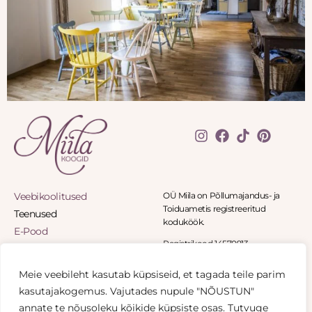
Veebikoolitused
OÜ Miila on Põllumajandus- ja
Toiduametis registreeritud
Teenused
koduköök.
E-Pood
Registrikood 14570913
Blogi
Panga tee 8-11, Panga küla 90402
Eritellimused
Haapsalu
Meie veebileht kasutab küpsiseid, et tagada teile parim
Minu konto
+372 5836 1541
kasutajakogemus. Vajutades nupule "NÕUSTUN"
info@miilakoogid.ee
Kontakt
annate te nõusoleku kõikide küpsiste osas. Tutvuge