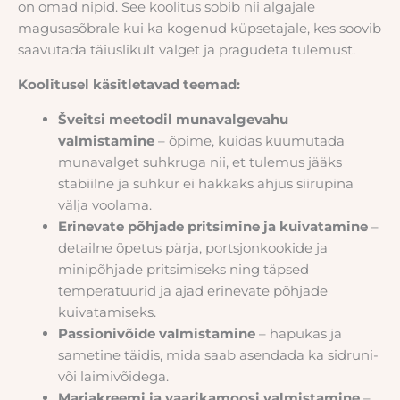
on omad nipid. See koolitus sobib nii algajale
magusasõbrale kui ka kogenud küpsetajale, kes soovib
saavutada täiuslikult valget ja pragudeta tulemust.
Koolitusel käsitletavad teemad:
Šveitsi meetodil munavalgevahu
valmistamine
– õpime, kuidas kuumutada
munavalget suhkruga nii, et tulemus jääks
stabiilne ja suhkur ei hakkaks ahjus siirupina
välja voolama.
Erinevate põhjade pritsimine ja kuivatamine
–
detailne õpetus pärja, portsjonkookide ja
minipõhjade pritsimiseks ning täpsed
temperatuurid ja ajad erinevate põhjade
kuivatamiseks.
Passionivõide valmistamine
– hapukas ja
sametine täidis, mida saab asendada ka sidruni-
või laimivõidega.
Marjakreemi ja vaarikamoosi valmistamine
–