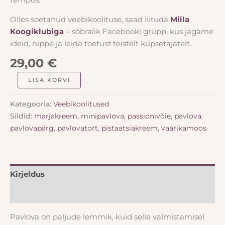
Olles soetanud veebikoolituse, saad liituda
Miila
Koogiklubiga
– sõbralik Facebooki grupp, kus jagame
ideid, nippe ja leida toetust teistelt küpsetajatelt.
29,00
€
LISA KORVI
Kategooria:
Veebikoolitused
Sildid:
marjakreem
,
minipavlova
,
passionivõie
,
pavlova
,
pavlovapärg
,
pavlovatort
,
pistaatsiakreem
,
vaarikamoos
Kirjeldus
Arvustused (3)
Pavlova on paljude lemmik, kuid selle valmistamisel