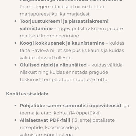
õpime tegema täidiseid nii ise tehtud
marjapüreest kui ka marjadest.
Toorjuustukreemi ja pistaatsiakreemi
valmistamine
– tugev pritsitav kreem ja uute
maitsete kombineerimine.
Koogi kokkupanek ja kaunistamine
– kuidas
täita Pavlova nii, et see püsiks kaunis ja kuidas
valida sobivaid tüllesid.
Olulised nipid ja näpunäited
– kuidas vältida
niiskust ning kuidas ennetada pragude
tekkimist temperatuurimuutuste tõttu.
Koolitus sisaldab:
Põhjalikke samm-sammulisi õppevideosid
iga
teema ja etapi kohta. (14 õppetükki)
Allalaetavat PDF-faili
(13 lehte) detailsete
retseptide, koostisosade ja
valmistamisõpetustega.