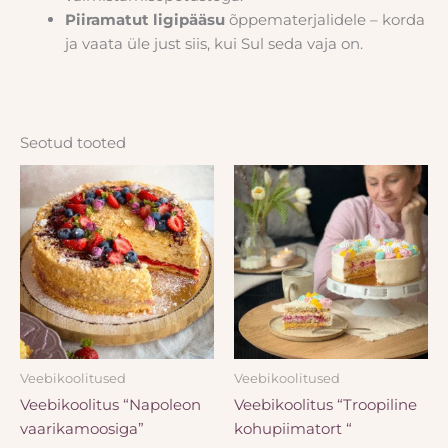
Piiramatut ligipääsu
õppematerjalidele – korda
ja vaata üle just siis, kui Sul seda vaja on.
Seotud tooted
Veebikoolitused
Veebikoolitused
Veebikoolitus “Napoleon
Veebikoolitus “Troopiline
vaarikamoosiga”
kohupiimatort “