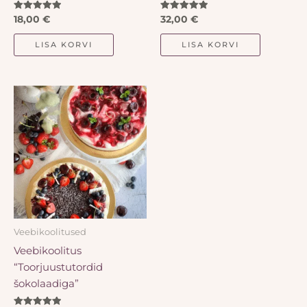
Hinnanguga
Hinnanguga
18,00
€
32,00
€
5.00
5.00
/ 5
/ 5
LISA KORVI
LISA KORVI
Veebikoolitused
Veebikoolitus
“Toorjuustutordid
šokolaadiga”