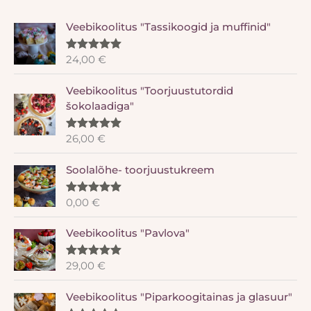
Veebikoolitus "Tassikoogid ja muffinid"
24,00
€
Hinnanguga
5.00
/ 5
Veebikoolitus "Toorjuustutordid
šokolaadiga"
26,00
€
Hinnanguga
5.00
/ 5
Soolalõhe- toorjuustukreem
0,00
€
Hinnanguga
5.00
/ 5
Veebikoolitus "Pavlova"
29,00
€
Hinnanguga
5.00
/ 5
Veebikoolitus "Piparkoogitainas ja glasuur"