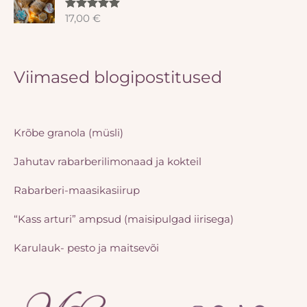
17,00
€
Hinnanguga
5.00
/ 5
Viimased blogipostitused
Krõbe granola (müsli)
Jahutav rabarberilimonaad ja kokteil
Rabarberi-maasikasiirup
“Kass arturi” ampsud (maisipulgad iirisega)
Karulauk- pesto ja maitsevõi