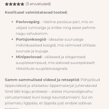
(
3
arvustused)
Hinnatud
3
Koolitusel valmistatavad tooted:
5.00
/5
kliendi
hinnangu
Pavlovapärg
– tõeline peolaua pärl, mis on
põhjal
väljast lumivalge ja krõbe ning seest pehme
nagu vahukomm.
Portsjonkoogid
– ideaalse suurusega
individuaalsed koogid, mis valmivad ühtlase
suuruse ja kujuga.
Minipavlovad
– väikesed ja elegantsed
suupisteampsud, mis sobivad suurepäraselt
rikkalikule suupistevaagnale.
Samm-sammulised videod ja retseptid:
Põhjalikud
õppevideod ja allalaetav õppematerjal juhendavad
Sind läbi kogu protsessi – alates munavalgevahu
vahustamisest kuni koogi kaunistamiseni. Sul on
piiramatu ligipääs, et õppida just endale sobivas
tempos.