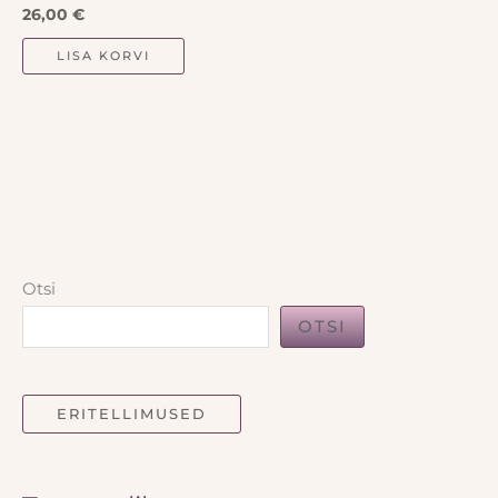
Hinnanguga
26,00
€
5.00
/ 5
LISA KORVI
Otsi
OTSI
ERITELLIMUSED