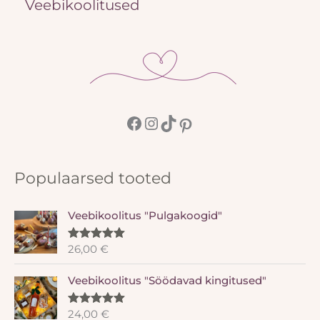
Veebikoolitused
Populaarsed tooted
Veebikoolitus "Pulgakoogid"
26,00
€
Hinnanguga
5.00
/ 5
Veebikoolitus "Söödavad kingitused"
24,00
€
Hinnanguga