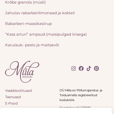
l
n
Krõbe granola (müsli)
i
d
:
o
Jahutav rabarberilimonaad ja kokteil
2
n
Rabarberi-maasikasiirup
1
:
,
1
“Kass arturi” ampsud (maisipulgad iirisega)
0
0
0
,
Karulauk- pesto ja maitsevõi
0
€
0
.
€
.
Veebikoolitused
OÜ Miila on Põllumajandus- ja
Toiduametis registreeritud
Teenused
koduköök.
E-Pood
Registrikood 14570913
Blogi
Panga tee 8-11, Panga küla 90402