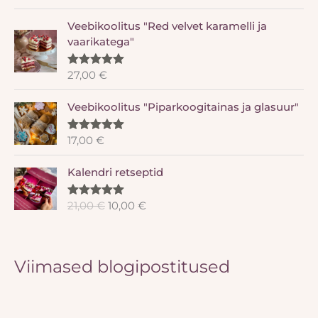
5.00
/ 5
Veebikoolitus "Red velvet karamelli ja
vaarikatega"
27,00
€
Hinnanguga
5.00
/ 5
Veebikoolitus "Piparkoogitainas ja glasuur"
17,00
€
Hinnanguga
5.00
/ 5
A
P
Kalendri retseptid
l
r
g
a
21,00
€
10,00
€
Hinnanguga
n
e
5.00
/ 5
e
g
h
u
i
n
Viimased blogipostitused
n
e
d
h
o
i