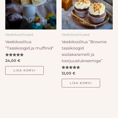
Veebikoolitused
Veebikoolitused
Veebikoolitus
Veebikoolitus “Brownie
“Tassikoogid ja muffinid”
tassikoogid
soolakaramelli ja
Hinnanguga
toorjuustukreemiga”
24,00
€
5.00
/ 5
LISA KORVI
Hinnanguga
12,00
€
5.00
/ 5
LISA KORVI