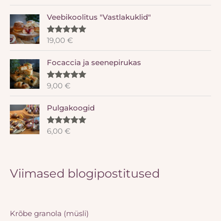
5.00
/ 5
Veebikoolitus "Vastlakuklid"
19,00
€
Hinnanguga
5.00
/ 5
Focaccia ja seenepirukas
9,00
€
Hinnanguga
5.00
/ 5
Pulgakoogid
6,00
€
Hinnanguga
5.00
/ 5
Viimased blogipostitused
Krõbe granola (müsli)