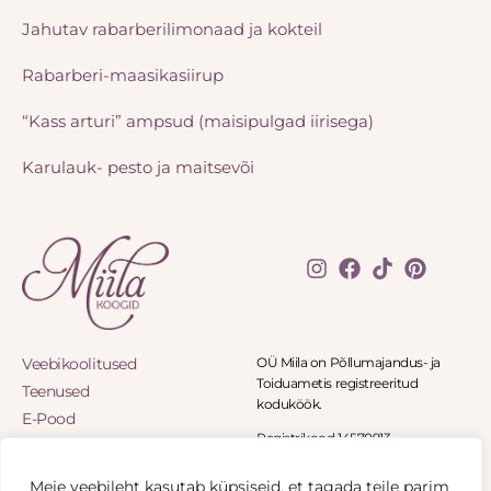
Jahutav rabarberilimonaad ja kokteil
Rabarberi-maasikasiirup
“Kass arturi” ampsud (maisipulgad iirisega)
Karulauk- pesto ja maitsevõi
Veebikoolitused
OÜ Miila on Põllumajandus- ja
Toiduametis registreeritud
Teenused
koduköök.
E-Pood
Registrikood 14570913
Blogi
Panga tee 8-11, Panga küla 90402
Eritellimused
Haapsalu
Meie veebileht kasutab küpsiseid, et tagada teile parim