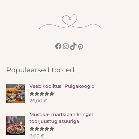
Populaarsed tooted
Veebikoolitus "Pulgakoogid"
26,00
€
Hinnanguga
5.00
/ 5
Mustika- martsipanikringel
toorjuustuglasuuriga
9,00
€
Hinnanguga