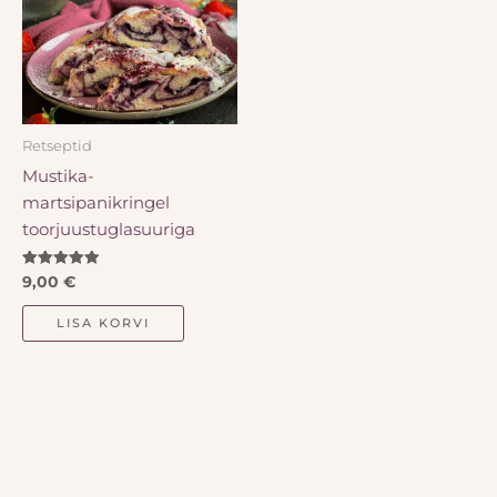
Retseptid
Mustika-
martsipanikringel
toorjuustuglasuuriga
Hinnanguga
9,00
€
5.00
/ 5
LISA KORVI