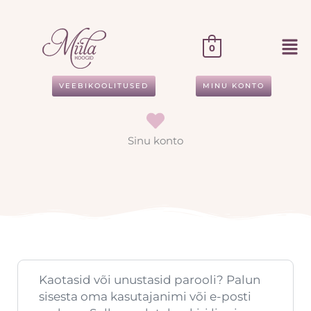
Skip
to
content
0
VEEBIKOOLITUSED
MINU KONTO
Sinu konto
Nõutud
Kaotasid või unustasid parooli? Palun
sisesta oma kasutajanimi või e-posti