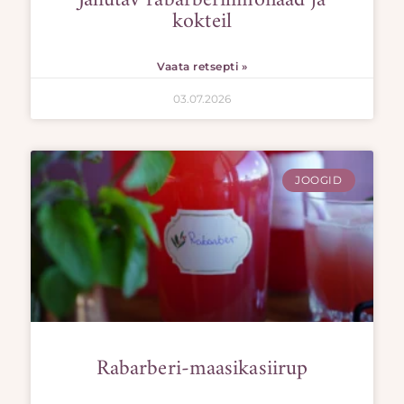
kokteil
Vaata retsepti »
03.07.2026
JOOGID
Rabarberi-maasikasiirup