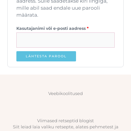
aadress. Sulle saadetakse kiri lingiga,
mille abil saad endale uue parooli
määrata.
Kasutajanimi või e-posti aadress
*
LÄHTESTA PAROOL
Veebikoolitused
Viimased retseptid blogist
Siit leiad laia valiku retsepte, alates pehmetest ja