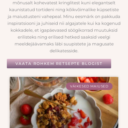
mõnusalt kohevatest kringlitest kuni elegantselt
kaunistatud tortideni ning kõikvõimalike küpsetiste
ja maiustusteni vahepeal. Minu eesmärk on pakkuda
inspiratsiooni ja juhiseid nii algajatele kui ka kogenud
kokkadele, et igapäevased söögikorrad muutuksid
erilisteks ning erilised hetked saaksid veelgi
meeldejäävamaks läbi suupistete ja magusate
delikatesside.
VAATA ROHKEM RETSEPTE BLOGIST
VÄIKESED MAIUSED