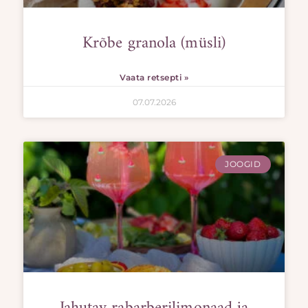
Krõbe granola (müsli)
Vaata retsepti »
07.07.2026
JOOGID
Jahutav rabarberilimonaad ja