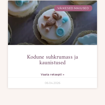
VÄIKESED MAIUSED
Kodune suhkrumass ja
kaunistused
Vaata retsepti »
06.04.2026