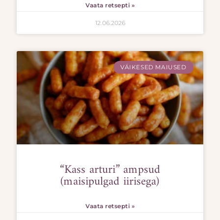
Vaata retsepti »
12.06.2026
VÄIKESED MAIUSED
“Kass arturi” ampsud
(maisipulgad iirisega)
Vaata retsepti »