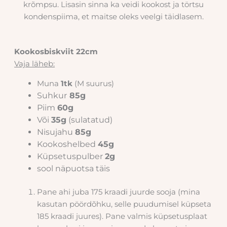
krõmpsu. Lisasin sinna ka veidi kookost ja törtsu
kondenspiima, et maitse oleks veelgi täidlasem.
Kookosbiskviit 22cm
Vaja läheb:
Muna
1tk
(M suurus)
Suhkur
85g
Piim
60g
Või
35g
(sulatatud)
Nisujahu
85g
Kookoshelbed
45g
Küpsetuspulber
2g
sool näpuotsa täis
Pane ahi juba 175 kraadi juurde sooja (mina
kasutan pöördõhku, selle puudumisel küpseta
185 kraadi juures). Pane valmis küpsetusplaat