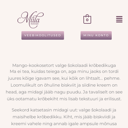
Skip
to
content
0
VEEBIKOOLITUSED
MINU KONTO
Mango-kookosetort valge šokolaadi krõbedikuga
Ma ei tea, kuidas teiega on, aga minu jaoks on tordi
juures kõige igavam see, kui kõik on lihtsalt… pehme.
Loomulikult on õhuline biskviit ja siidine kreem on
head, aga midagi jääb nagu puudu. Ja tavaliselt on see
üks ootamatu krõbekiht mis lisab tekstuuri ja erilisust.
Seekord katsetasin midagi uut: valge šokolaadi ja
maisihelbe krõbedikku. Kiht, mis jääb biskviidi ja
kreemi vahele ning annab igale ampsule mõnusa