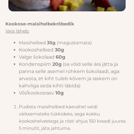
Kookose-maisihelbekrõbedik
Vaja läheb:
Maisihelbed
35g
(magustamata)
Kookoshelbed
30g
Valge šokolaad
60g
Kondenspiim
20g
(sa võid selle ära jätta ja
panna selle asemel rohkem šokolaadi, aga
arvesta, et kiht tuleb kõvem ja raskem on
kahvliga seda kihti läbida)
Või/kookosrasv
10g
Pudista maisihelbed käevahel veidi
väiksemateks tükkideks, sega kokku
kookoshelvestega ja rösti ahjus 150 kraadi juures
5 minutit, jäta jahtuma.