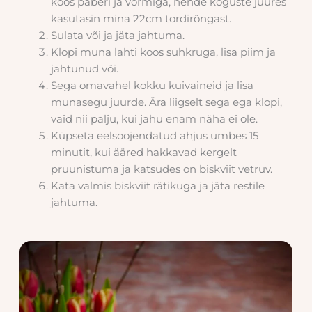
koos paberi ja vormiga, nende koguste juures
kasutasin mina 22cm tordirõngast.
Sulata või ja jäta jahtuma.
Klopi muna lahti koos suhkruga, lisa piim ja
jahtunud või.
Sega omavahel kokku kuivaineid ja lisa
munasegu juurde. Ära liigselt sega ega klopi,
vaid nii palju, kui jahu enam näha ei ole.
Küpseta eelsoojendatud ahjus umbes 15
minutit, kui ääred hakkavad kergelt
pruunistuma ja katsudes on biskviit vetruv.
Kata valmis biskviit rätikuga ja jäta restile
jahtuma.