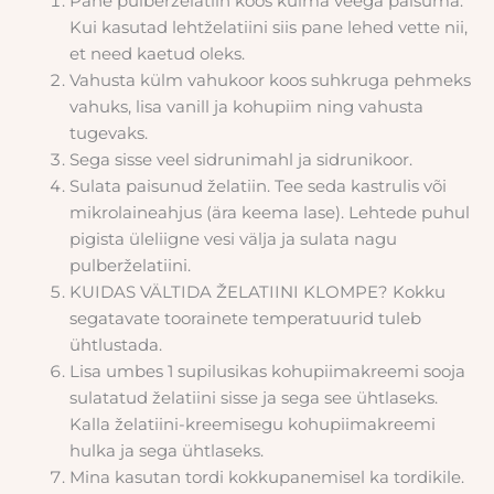
Pane pulberželatiin koos külma veega paisuma.
Kui kasutad lehtželatiini siis pane lehed vette nii,
et need kaetud oleks.
Vahusta külm vahukoor koos suhkruga pehmeks
vahuks, lisa vanill ja kohupiim ning vahusta
tugevaks.
Sega sisse veel sidrunimahl ja sidrunikoor.
Sulata paisunud želatiin. Tee seda kastrulis või
mikrolaineahjus (ära keema lase). Lehtede puhul
pigista üleliigne vesi välja ja sulata nagu
pulberželatiini.
KUIDAS VÄLTIDA ŽELATIINI KLOMPE?
Kokku
segatavate toorainete temperatuurid tuleb
ühtlustada.
Lisa umbes 1 supilusikas kohupiimakreemi sooja
sulatatud želatiini sisse ja sega see ühtlaseks.
Kalla želatiini-kreemisegu kohupiimakreemi
hulka ja sega ühtlaseks.
Mina kasutan tordi kokkupanemisel ka tordikile.