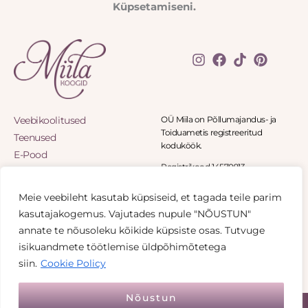
Küpsetamiseni.
Veebikoolitused
OÜ Miila on Põllumajandus- ja
Toiduametis registreeritud
Teenused
koduköök.
E-Pood
Registrikood 14570913
Blogi
Panga tee 8-11, Panga küla 90402
Eritellimused
Haapsalu
Meie veebileht kasutab küpsiseid, et tagada teile parim
Minu konto
+372 5836 1541
kasutajakogemus. Vajutades nupule "NÕUSTUN"
info@miilakoogid.ee
Kontakt
annate te nõusoleku kõikide küpsiste osas. Tutvuge
Privaatsuspoliitika
isikuandmete töötlemise üldpõhimõtetega
Müügitingimused
siin.
Cookie Policy
Nõustun