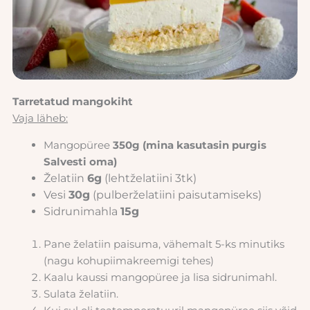
Tarretatud mangokiht
Vaja läheb:
Mangopüree
350g (mina kasutasin purgis
Salvesti oma)
Želatiin
6g
(lehtželatiini 3tk)
Vesi
30g
(pulberželatiini paisutamiseks)
Sidrunimahla
15g
Pane želatiin paisuma, vähemalt 5-ks minutiks
(nagu kohupiimakreemigi tehes)
Kaalu kaussi mangopüree ja lisa sidrunimahl.
Sulata želatiin.