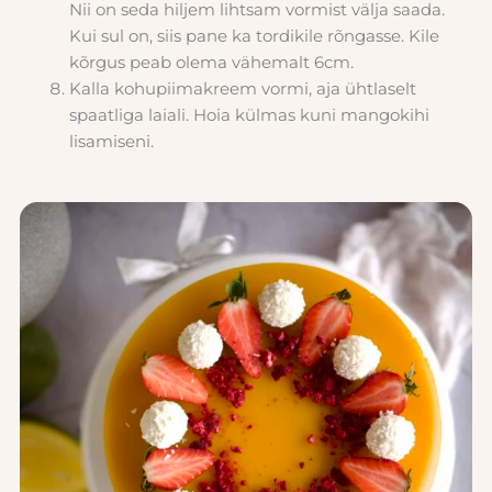
Nii on seda hiljem lihtsam vormist välja saada.
Kui sul on, siis pane ka tordikile rõngasse. Kile
kõrgus peab olema vähemalt 6cm.
Kalla kohupiimakreem vormi, aja ühtlaselt
spaatliga laiali. Hoia külmas kuni mangokihi
lisamiseni.