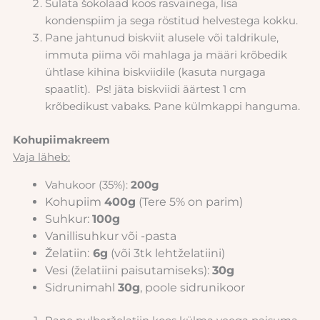
Sulata šokolaad koos rasvainega, lisa
kondenspiim ja sega röstitud helvestega kokku.
Pane jahtunud biskviit alusele või taldrikule,
immuta piima või mahlaga ja määri krõbedik
ühtlase kihina biskviidile (kasuta nurgaga
spaatlit). Ps! jäta biskviidi äärtest 1 cm
krõbedikust vabaks. Pane külmkappi hanguma.
Kohupiimakreem
Vaja läheb:
Vahukoor (35%):
200g
Kohupiim
400g
(Tere 5% on parim)
Suhkur:
100g
Vanillisuhkur või -pasta
Želatiin:
6g
(või 3tk lehtželatiini)
Vesi (želatiini paisutamiseks):
30g
Sidrunimahl
30g
, poole sidrunikoor