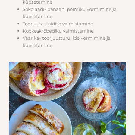
küpsetamine
Šokolaadi- banaani põimiku vormimine ja
küpsetamine
Toorjuustutäidise valmistamine
Kookoskrõbediku valmistamine
Vaarika- toorjuusturullide vormimine ja
küpsetamine