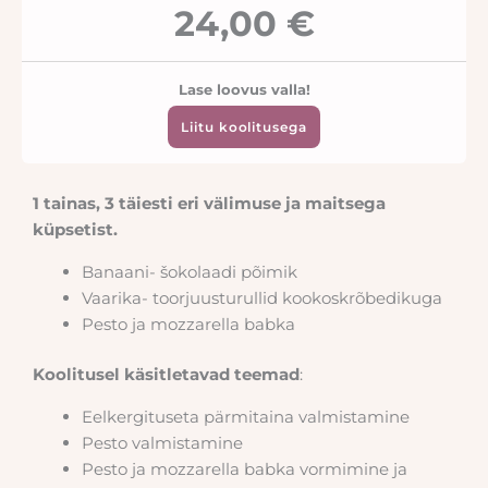
24,00 €
Lase loovus valla!
Liitu koolitusega
1 tainas, 3 täiesti eri välimuse ja maitsega
küpsetist.
Banaani- šokolaadi põimik
Vaarika- toorjuusturullid kookoskrõbedikuga
Pesto ja mozzarella babka
Koolitusel käsitletavad teemad
:
Eelkergituseta pärmitaina valmistamine
Pesto valmistamine
Pesto ja mozzarella babka vormimine ja