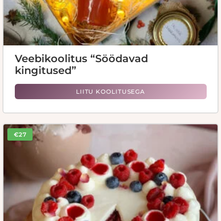
Veebikoolitus “Söödavad
kingitused”
LIITU KOOLITUSEGA
€27