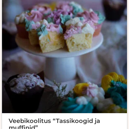
Veebikoolitus “Tassikoogid ja
muffinid”