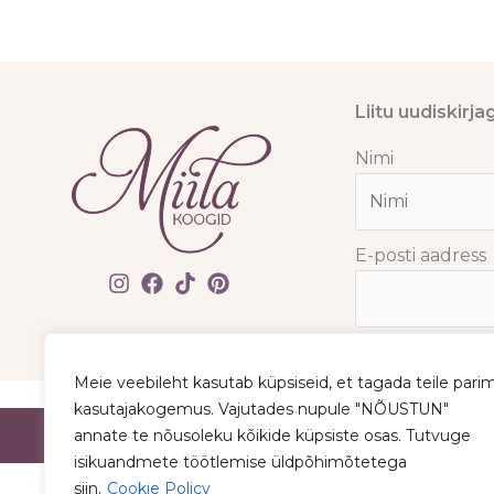
Liitu uudiskirja
Nimi
E-posti aadress
LI
Meie veebileht kasutab küpsiseid, et tagada teile pari
kasutajakogemus. Vajutades nupule "NÕUSTUN"
annate te nõusoleku kõikide küpsiste osas. Tutvuge
isikuandmete töötlemise üldpõhimõtetega
siin.
Cookie Policy