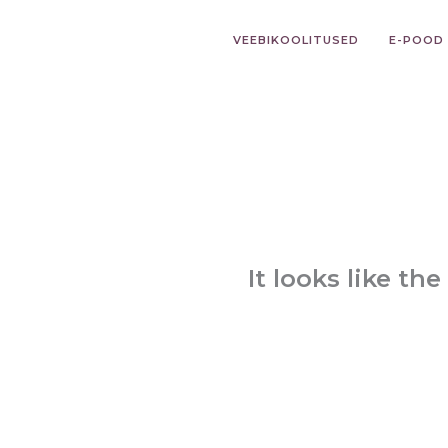
Skip
to
VEEBIKOOLITUSED
E-POOD
content
It looks like th