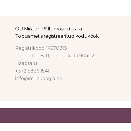
OÜ Miila on Põllumajandus- ja
Toiduametis registreeritud koduköök.
Registrikood 14570913
Panga tee 8-11, Panga küla 90402
Haapsalu
+372 5836 1541
info@miilakoogid.ee