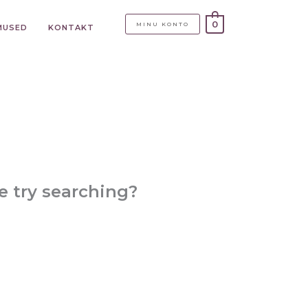
0
MINU KONTO
IMUSED
KONTAKT
be try searching?