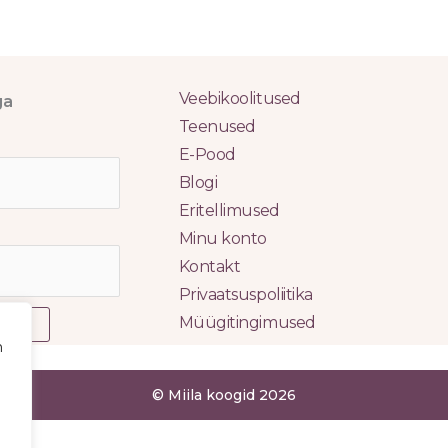
Veebikoolitused
ga
Teenused
E-Pood
Blogi
Eritellimused
Minu konto
Kontakt
Privaatsuspoliitika
Müügitingimused
ITU
m
© Miila koogid 2026