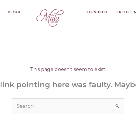
BLOGI
TEENUSED
ERITELL
This page doesn't seem to exist.
e link pointing here was faulty. May
Search
for: