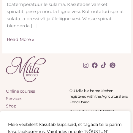
toatemperatuurile sulama. Kasutades värsket
spinatit, pese ja nõruta liigne vesi. Külmutatud spinat
sulata ja pressi välja üleliigne vesi. Värske spinat
blenderda […]
Read More »
Online courses
OÜ Miila is a home kitchen
registered with the Agricultural and
Services
Food Board.
Shop
Registration code 14570913
Blog
Panga tee 8-11, Panga village 90402
Special orders
Haapsalu
Meie veebileht kasutab küpsiseid, et tagada teile parim
My Account
+372 5836 1541
kasutajakogemus. Vajutades nupule "NÕUSTUN"