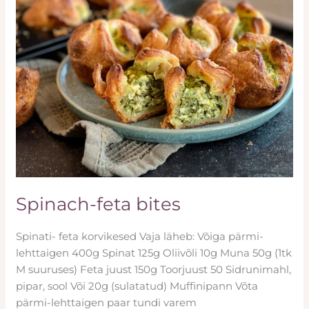
Spinach-feta bites
Spinati- feta korvikesed Vaja läheb: Võiga pärmi-
lehttaigen 400g Spinat 125g Oliivõli 10g Muna 50g (1tk
M suuruses) Feta juust 150g Toorjuust 50 Sidrunimahl,
pipar, sool Või 20g (sulatatud) Muffinipann Võta
pärmi-lehttaigen paar tundi varem