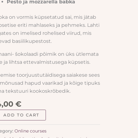
Pesto ja mozzarella babka
ka on vormis küpsetatud sai, mis jätab
setise eriti mahlaseks ja pehmeks. Lahti
gates on imelised rohelised viirud, mis
evad basiilikupestost.
aani- šokolaadi põimik on üks ütlemata
re ja lihtsa ettevalmistusega küpsetis.
emise toorjuustutäidisega saiakese sees
mõnusad hapud vaarikad ja kõige tipuks
a tekstuuri kookoskrõbedik.
4,00
€
ADD TO CART
egory:
Online courses