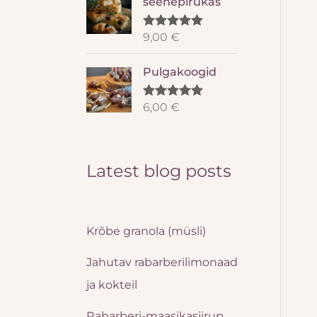
seenepirukas
9,00
€
Rated
5.00
out of 5
Pulgakoogid
6,00
€
Rated
5.00
out of 5
Latest blog posts
Krõbe granola (müsli)
Jahutav rabarberilimonaad
ja kokteil
Rabarberi-maasikasiirup