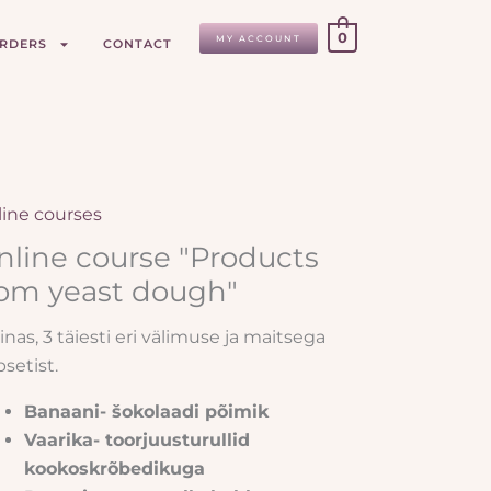
0
MY ACCOUNT
ORDERS
CONTACT
ine courses
bikoolitus
rmitaignast
nline course "Products
ted"
rom yeast dough"
ntity
ainas, 3 täiesti eri välimuse ja maitsega
setist.
Banaani- šokolaadi põimik
Vaarika- toorjuusturullid
kookoskrõbedikuga