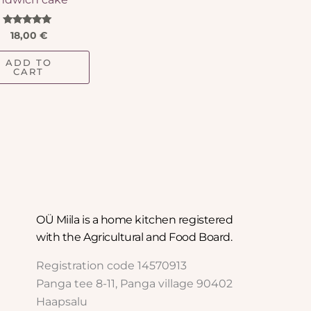
Rated
18,00
€
5.00
out of 5
ADD TO
CART
OÜ Miila is a home kitchen registered
with the Agricultural and Food Board.
Registration code 14570913
Panga tee 8-11, Panga village 90402
Haapsalu