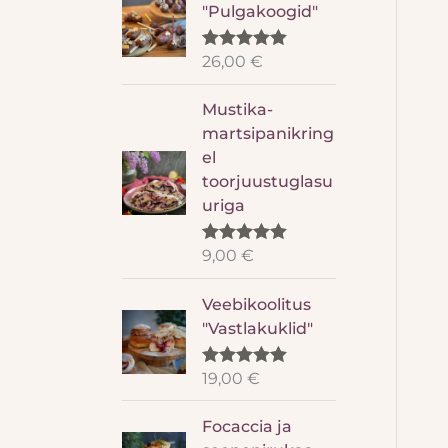
"Pulgakoogid"
26,00
€
Rated
5.00
out of 5
Mustika-
martsipanikring
el
toorjuustuglasu
uriga
9,00
€
Rated
5.00
out of 5
Veebikoolitus
"Vastlakuklid"
19,00
€
Rated
5.00
out of 5
Focaccia ja