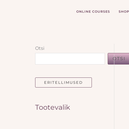
Skip
to
ONLINE COURSES
SHO
content
Otsi
OTSI
ERITELLIMUSED
Tootevalik