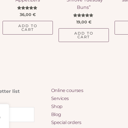
Buns”
Rated
36,00
€
4.86
out of 5
Rated
19,00
€
5.00
ADD TO
out of 5
CART
ADD TO
CART
Online courses
tter list
Services
Shop
Blog
m
Special orders