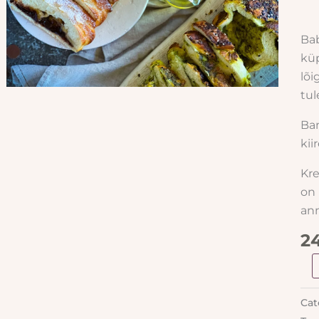
Bab
küp
lõi
tul
Ban
kii
Kre
on 
ann
2
Cat