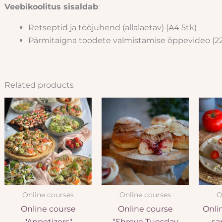
Veebikoolitus sisaldab
:
Retseptid ja tööjuhend (allalaetav) (A4 5tk)
Pärmitaigna toodete valmistamise õppevideo (22
Related products
Online courses
Online courses
O
Online course
Online course
Onli
"Appetizers"
“Shrove Tuesday
sa