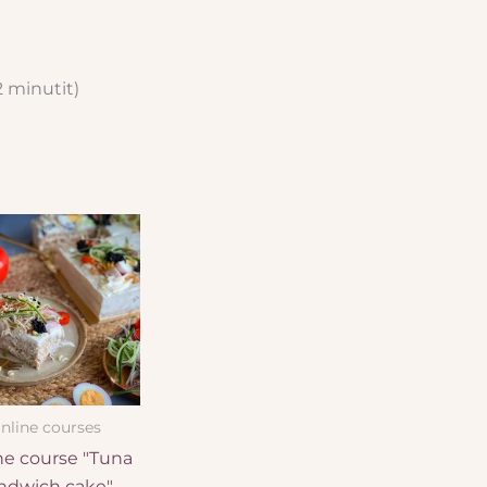
 minutit)
nline courses
ne course "Tuna
ndwich cake"