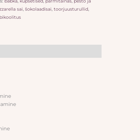
s:
babka
,
küpsetised
,
pärmitainas
,
pesto ja
zarella sai
,
šokolaadisai
,
toorjuusturullid
,
bikoolitus
amine
tamine
mine