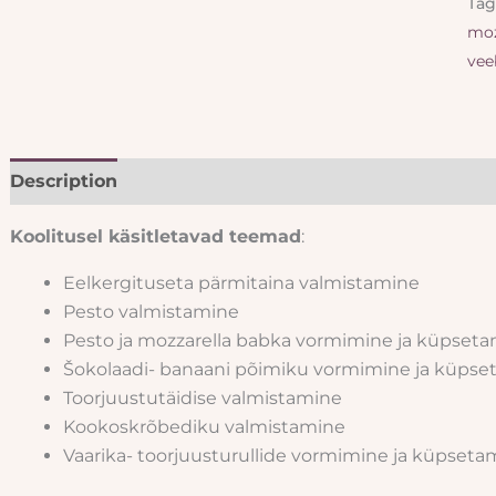
Tag
moz
vee
Description
Reviews (0)
Koolitusel käsitletavad teemad
:
Eelkergituseta pärmitaina valmistamine
Pesto valmistamine
Pesto ja mozzarella babka vormimine ja küpset
Šokolaadi- banaani põimiku vormimine ja küpse
Toorjuustutäidise valmistamine
Kookoskrõbediku valmistamine
Vaarika- toorjuusturullide vormimine ja küpseta